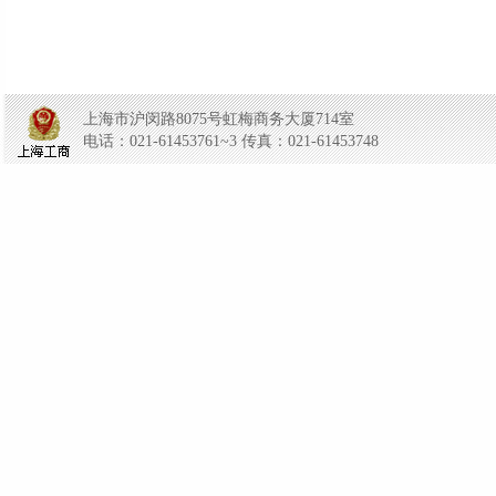
上海市沪闵路8075号虹梅商务大厦714室
电话：021-61453761~3 传真：021-61453748