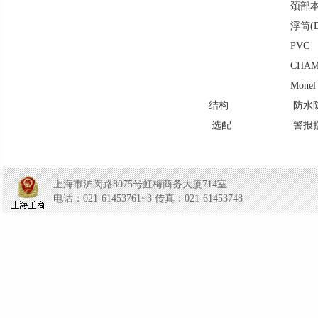
颈部本体
浮筒(D
PVC
CHAMB
Mone
结构
防水
选配
警报接
上海市沪闵路8075号虹梅商务大厦714室
电话：021-61453761~3 传真：021-61453748