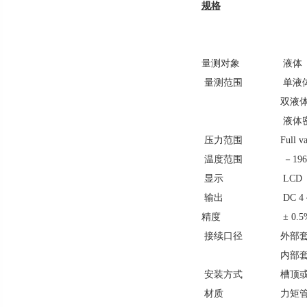
规格
量测对象
液体
量测范围
单液体液
双液体
液体密
压力范围
Full 
温度范围
－19
显示
LCD
输出
DC 4 
精度
± 0.5
接续口径
外部套筒(
内部套筒(
安装方式
槽顶
材质
力矩管(