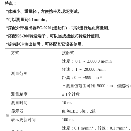
特点：
*体积小、重量轻，方便携带及现场测试。
*可以测量到0.1m/min。
*搭配外部检出器EC-0201(选配件)，可以进行远距离量测。
*搭配KS-300转速端子，可以当成接触式转速计使用。
*提供脉冲输出信号，可搭配其它设备使用。
方式
接触式
速度： 0.1 ～ 2,000.0 m/min
转速： 1 ～ 20,000 r/min
测量范围
距离：0 ～ ±999 mm＊
＊测量值范围可到±5000 mm，但超出
测量精度
± 1个计数
测量时间
10 ms
显示器
红色LED 5位，2组
量
表示更新时间
100 ms
速度：0.1 m/min*，转速：0.1 r/