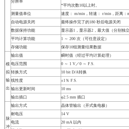
分辨率
*平均次数10以上时。
测量值单位
速度： m/min，转速： r/min，距
自动电源关闭
最终操作完了的180 秒后电源关闭
数据保持功能
显示器1，显示器2，最大值（分别独
平均计算功能
1 ～ 200 次（可任意设定）
存储功能
保存10组测量结果数据
输出值
瞬时值（经过平均计算处理）
电压范围
0 ～ 1 V／0 ～ F.S.
模
拟
转换方式
10 bit D/A转换
输
线性度
±1％ F.S.
出
输出更新时间
10 ms
输出插口
φ2.5 mm 插口
输出方式
晶体管输出（开式集电极）
耐电压
14 V
脉
电流
20 mA 以内
冲